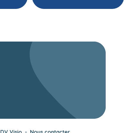
DV Visio
-
Nous contacter