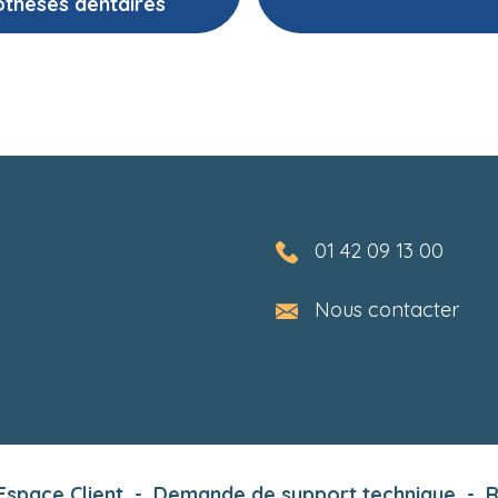
othèses dentaires
01 42 09 13 00
Nous contacter
Espace Client
-
Demande de support technique
-
R