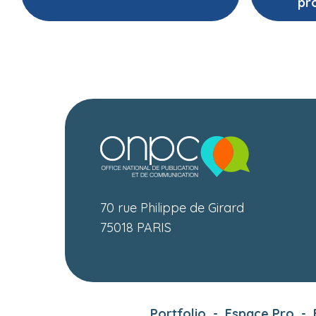
pr
70 rue Philippe de Girard
75018 PARIS
Portfolio
-
Espace Pro
-